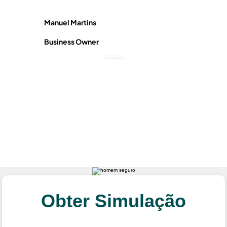
Manuel Martins
Luís Ri
Business Owner
Busine
Obter Simulação