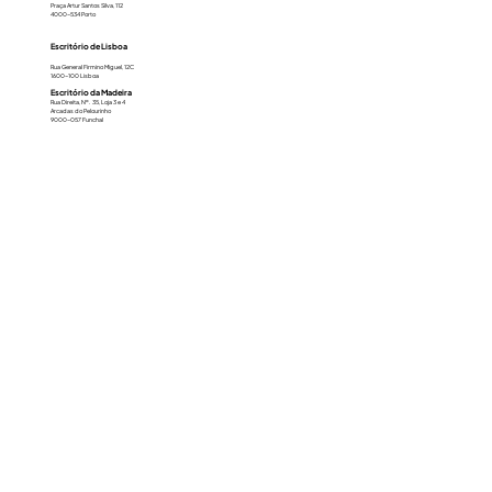
Praça Artur Santos Silva, 112
4000-534 Porto
Escritório de Lisboa
Rua General Firmino Miguel, 12C
1600-100 Lisboa
Escritório da Madeira
Rua Direita, Nº. 35, Loja 3 e 4
Arcadas do Pelourinho
9000-057 Funchal