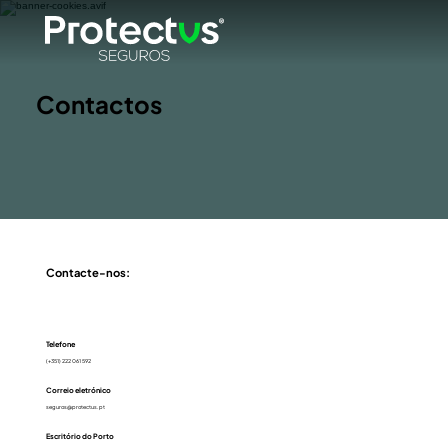
Contactos
Contacte-nos:
Telefone
(+351) 222 061 592
Correio eletrónico
seguros@protectus.pt
Escritório do Porto