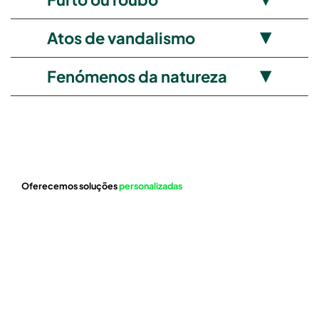
Atos de vandalismo
Fenómenos da natureza
Oferecemos soluções
personalizadas
Escolher o seguro automóvel certo é fundamental para garantir a proteção do seu veículo e a sua paz de espírito. Oferecemos soluções e aconselhamento personalizados para atender às suas necessidades específicas,
proporcionando-lhe a segurança necessária em qualquer situação.