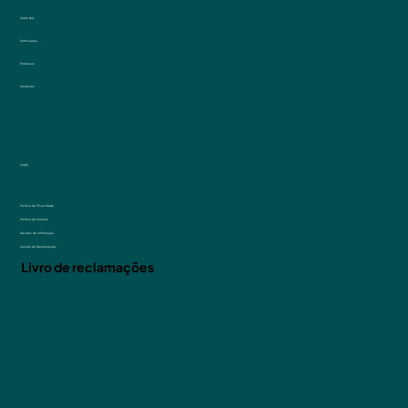
Sobre Nós
Particulares
Empresas
Contactos
Legal
Politica de Privacidade
Politica de Cookies
Deveres de informação
Gestão de Reclamações
Livro de reclamações